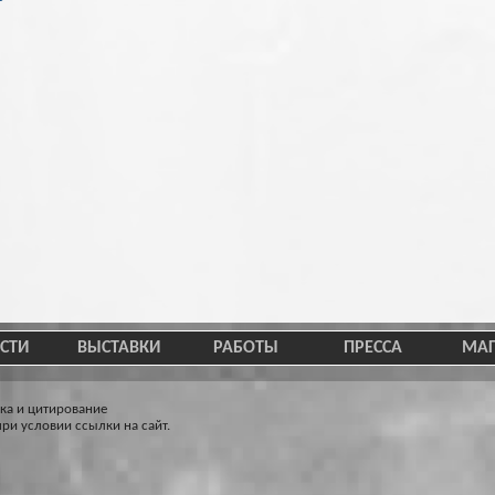
СТИ
ВЫСТАВКИ
РАБОТЫ
ПРЕССА
МАГ
ка и цитирование
ри условии ссылки на сайт.