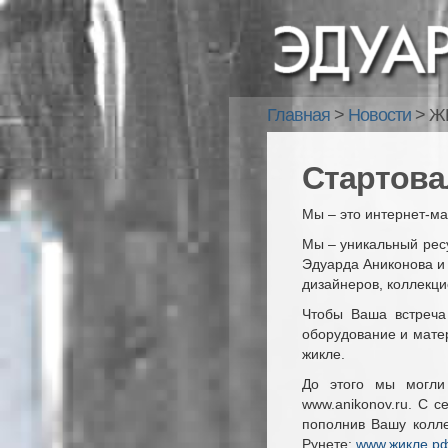
Главная
>
Новости
>
Ж
Стартова
Мы – это интернет-м
Мы – уникальный ресу
Эдуарда Аниконова и
дизайнеров, коллекци
Чтобы Ваша встреча
оборудование и мате
жикле.
До этого мы могли
www.anikonov.ru. С 
пополнив Вашу колле
Рунете:
www.жикле.р