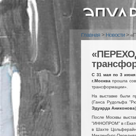
Главная
>
Новости
>
«П
«ПЕРЕХОД
трансфо
С 31 мая по 3 июня
г.Москва
прошла совм
трансформации».
На выставке были пр
(Ганса Рудольфа "Рю
Эдуарда Аниконова
)
После Москвы выста
"ИННОПРОМ" в г.Екате
в Шахте Цольферайн 
Мекленбург-Передняя 