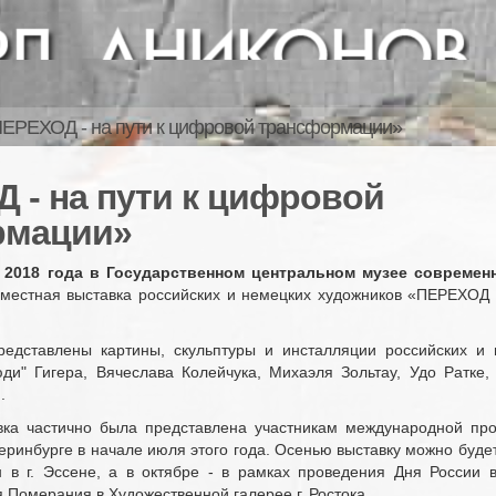
ЕРЕХОД - на пути к цифровой трансформации»
 - на пути к цифровой
рмации»
 2018 года в Государственном центральном музее современ
естная выставка российских и немецких художников «ПЕРЕХОД 
едставлены картины, скульптуры и инсталляции российских и 
ди" Гигера, Вячеслава Колейчука, Михаэля Зольтау, Удо Ратке
.
вка частично была представлена участникам международной пр
ринбурге в начале июля этого года. Осенью выставку можно буде
в г. Эссене, а в октябре - в рамках проведения Дня России 
Померания в Художественной галерее г. Ростока.