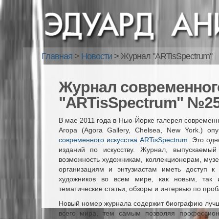
Главная
>
Новости
>
Журнал "ARTisSpectrum"
Журнал современног
"ARTisSpectrum" №2
В мае 2011 года в Нью-Йорке галерея современн
Агора (Agora Gallery, Chelsea, New York.) о
современного искусства ARTisSpectrum.
Это одн
изданий по искусству. Журнал, выпускаемый 
возможность художникам, коллекционерам, муз
организациям и энтузиастам иметь доступ к
художников во всем мире, как новым, так 
тематические статьи, обзоры и интервью по проб
Новый номер журнала содержит биографию лучш
всего мира, тем самым позволяя профессион