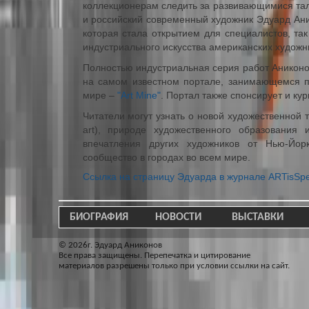
коллекционерам следить за развивающимися та
и российский современный художник Эдуард Ани
которая стала открытием для специалистов, так
индустриального искусства американских художн
Полностью индустриальная серия работ Аниконо
на самом известном портале, занимающемся пр
мире –
"Art Mine"
. Портал также спонсирует и кур
Читатели могут узнать о новой художественной т
art), природе художественного образования
впечатления других художников от Нью-Йорк
сообщество в городах во всем мире.
Ссылка на страницу Эдуарда в журнале ARTisSp
БИОГРАФИЯ
НОВОСТИ
ВЫСТАВКИ
© 2026г. Эдуард Аниконов
Все права защищены. Перепечатка и цитирование
материалов разрешены только при условии ссылки на сайт.