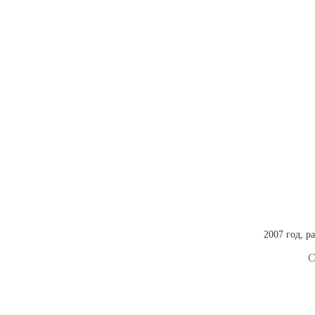
2007 год, р
С