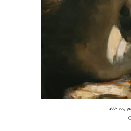
2007 год, р
С