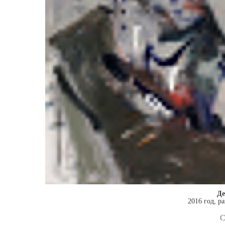
Де
2016 год, р
С