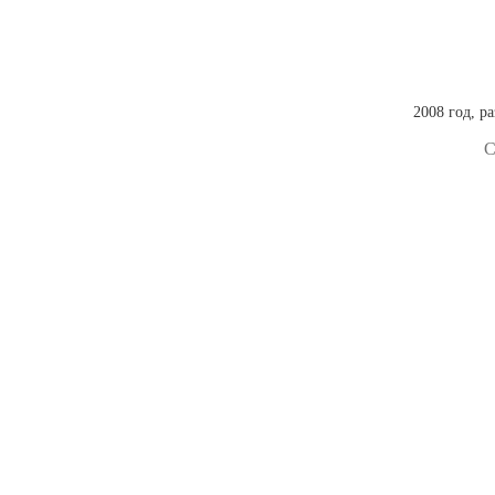
2008 год, р
С